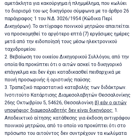
αμετάκλητα για κακούργημα ή πλημμέλημα, που κωλύει
το διορισμό του ως δικηγόρου σύμφωνα με το άρθρο 26
παράγραφος 1 του Ν.Δ.
3026/1954 (Κώδικα Περί
Δικηγόρων).
Το αντίγραφο ποινικού μητρώου απαιτείται
να προσκομηθεί το αργότερο επτά (7) εργάσιμες ημέρες
μετά από την ειδοποίησή τους μέσω ηλεκτρονικού
ταχυδρομείου.
2.
Βεβαίωση του οικείου Δικηγορικού Συλλόγου, από την
οποία θα προκύπτει ότι ο αιτών ασκεί το δικηγορικό
επάγγελμα και δεν έχει καταδικασθεί πειθαρχικά με
ποινή προσωρινής ή οριστικής παύσης.
3.
Τραπεζικό παραστατικό καταβολής των διδάκτρων.
Ινστιτούτο Κατάρτισης Διαμεσολαβητών Θεσσαλονίκης
26ης Οκτωβρίου 5, 54626, Θεσσαλονίκη
β) εάν ο αιτών
υποψήφιος διαμεσολαβητής δεν είναι δικηγόρος:
1.
Αποδεικτικό αίτησης κατάθεσης για έκδοση αντιγράφου
ποινικού μητρώου, από το οποίο να προκύπτει ότι στο
πρόσωπο του αιτούντος δεν συντρέχουν τα κωλύματα