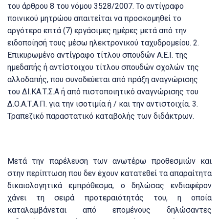
του άρθρου 8 του νόμου 3528/2007.
Το αντίγραφο
ποινικού μητρώου απαιτείται να προσκομηθεί το
αργότερο επτά (7) εργάσιμες ημέρες μετά από την
ειδοποίησή τους μέσω ηλεκτρονικού ταχυδρομείου.
2.
Επικυρωμένο αντίγραφο τίτλου σπουδών Α.Ε.Ι.
της
ημεδαπής ή αντίστοιχου τίτλου σπουδών σχολών της
αλλοδαπής, που συνοδεύεται από πράξη αναγνώρισης
του ΔΙ.ΚΑ.Τ.Σ.Α ή από πιστοποιητικό αναγνώρισης του
Δ.Ο.Α.Τ.Α.Π.
για την ισοτιμία ή / και την αντιστοιχία.
3.
Τραπεζικό παραστατικό καταβολής των διδάκτρων.
Μετά την παρέλευση των ανωτέρω προθεσμιών και
στην περίπτωση που δεν έχουν κατατεθεί τα απαραίτητα
δικαιολογητικά εμπρόθεσμα, ο δηλώσας ενδιαφέρον
χάνει τη σειρά προτεραιότητάς του, η οποία
καταλαμβάνεται από επομένους δηλώσαντες