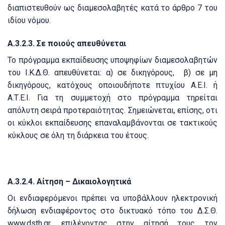
διαπιστευθούν ως διαμεσολαβητές κατά το άρθρο 7 του
ιδίου νόμου.
Α.3.2.3.
Σε ποιούς απευθύνεται
Το πρόγραμμα εκπαίδευσης υποψηφίων διαμεσολαβητών
του Ι.Κ.Δ.Θ.
απευθύνεται:
α) σε δικηγόρους,
β) σε μη
δικηγόρους, κατόχους οποιουδήποτε πτυχίου Α.Ε.Ι. ή
Α.Τ.Ε.Ι. Για τη συμμετοχή στο πρόγραμμα τηρείται
απόλυτη σειρά προτεραιότητας. Σημειώνεται, επίσης, οτι
οι κύκλοι εκπαίδευσης επαναλαμβάνονται σε τακτικούς
κύκλους σε όλη τη διάρκεια του έτους.
Α.3.2.4.
Αίτηση – Δικαιολογητικά
Οι ενδιαφερόμενοι πρέπει να υποβάλλουν ηλεκτρονική
δήλωση ενδιαφέροντος στο δικτυακό τόπο του Δ.Σ.Θ.
www.dsth.gr, επιλέγοντας στην αίτησή τους τον