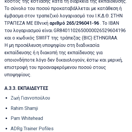
κόστος της εστίασης κατά τη διάρκεια της εκπαίδευσης.
Το σύνολο του ποσού προκαταβάλλεται με κατάθεση ή
έμβασμα στον τραπεζικό λογαριασμό του Ι.Κ.Δ.Θ.
ΣΤΗΝ
ΤΡΑΠΕΖΑ ΜΕ Εθνική
αριθμό 265/296041-96
.
Το ΙΒΑΝ
του λογαριασμού είναι GR8401102650000026529604196
και ο κωδικός SWIFT της τράπεζας (BIC) ETHNGRAA.
Η μη προσέλευση υποψηφίου στη διαδικασία
εκπαίδευσης ή η διακοπή της εκπαίδευσης για
οποιονδήποτε λόγο δεν δικαιολογούν, έστω και μερική,
επιστροφή του προαναφερόμενου ποσού στους
υποψηφίους.
Α.3.3.
ΕΚΠΑΙΔΕΥΤΕΣ
Ζωή Γιαννοπούλου
Rahim Shamji
Pam Whitehead
ΑDRg Trainer Pofiles