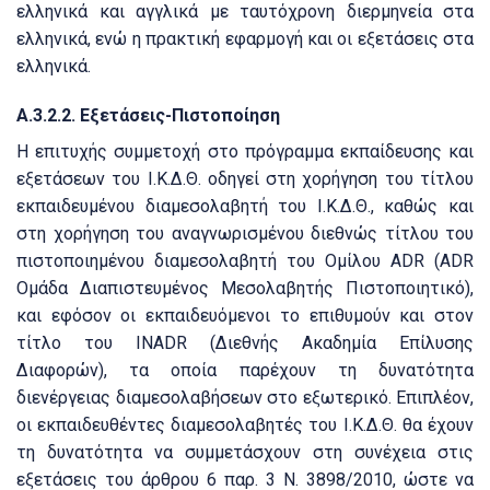
ελληνικά και αγγλικά με ταυτόχρονη διερμηνεία στα
ελληνικά, ενώ η πρακτική εφαρμογή και οι εξετάσεις στα
ελληνικά.
Α.3.2.2.
Εξετάσεις-Πιστοποίηση
Η επιτυχής συμμετοχή στο πρόγραμμα εκπαίδευσης και
εξετάσεων του Ι.Κ.Δ.Θ.
οδηγεί στη χορήγηση του τίτλου
εκπαιδευμένου διαμεσολαβητή του Ι.Κ.Δ.Θ., καθώς και
στη χορήγηση του αναγνωρισμένου διεθνώς τίτλου του
πιστοποιημένου διαμεσολαβητή του Ομίλου ADR (ΑDR
Ομάδα Διαπιστευμένος Μεσολαβητής Πιστοποιητικό),
και εφόσον οι εκπαιδευόμενοι το επιθυμούν και στον
τίτλο του INADR (Διεθνής Ακαδημία Επίλυσης
Διαφορών), τα οποία παρέχουν τη δυνατότητα
διενέργειας διαμεσολαβήσεων στο εξωτερικό.
Επιπλέον,
οι εκπαιδευθέντες διαμεσολαβητές του Ι.Κ.Δ.Θ.
θα έχουν
τη δυνατότητα να συμμετάσχουν στη συνέχεια στις
εξετάσεις του άρθρου 6 παρ.
3 Ν.
3898/2010, ώστε να