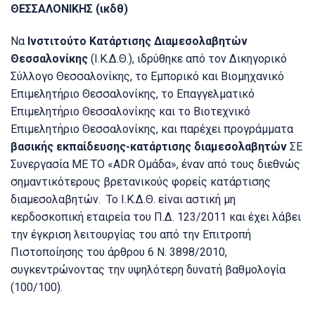
ΘΕΣΣΑΛΟΝΙΚΗΣ (ικδθ)
Να
Ινστιτούτο Κατάρτισης Διαμεσολαβητών
Θεσσαλονίκης
(Ι.Κ.Δ.Θ.), ιδρύθηκε από τον Δικηγορικό
Σύλλογο Θεσσαλονίκης, το Εμπορικό και Βιομηχανικό
Επιμελητήριο Θεσσαλονίκης, το Επαγγελματικό
Επιμελητήριο Θεσσαλονίκης και το Βιοτεχνικό
Επιμελητήριο Θεσσαλονίκης, και παρέχει προγράμματα
βασικής εκπαίδευσης-κατάρτισης διαμεσολαβητών
ΣΕ
Συνεργασία ΜΕ ΤΟ «ADR Ομάδα», έναν από τους διεθνώς
σημαντικότερους βρετανικούς φορείς κατάρτισης
διαμεσολαβητών.
Το Ι.Κ.Δ.Θ.
είναι αστική μη
κερδοσκοπική εταιρεία του Π.Δ.
123/2011 και έχει λάβει
την έγκριση λειτουργίας του από την Επιτροπή
Πιστοποίησης του άρθρου 6 Ν.
3898/2010,
συγκεντρώνοντας την υψηλότερη δυνατή βαθμολογία
(100/100).