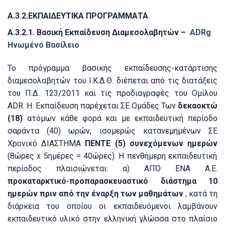
Α.3.2.ΕΚΠΑΙΔΕΥΤΙΚΑ ΠΡΟΓΡΑΜΜΑΤΑ
Α.3.2.1.
Βασική Εκπαίδευση Διαμεσολαβητών –
ADRg
Ηνωμένο Βασίλειο
Το πρόγραμμα βασικής εκπαίδευσης-κατάρτισης
διαμεσολαβητών του Ι.Κ.Δ.Θ.
διέπεται από τις διατάξεις
του Π.Δ.
123/2011 και τις προδιαγραφές του Ομίλου
ADR.
Η. Εκπαίδευση παρέχεται ΣΕ Ομάδες Των
δεκαοκτώ
(18)
ατόμων κάθε φορά και με εκπαιδευτική περίοδο
σαράντα (40) ωρών, ισομερώς κατανεμημένων ΣΕ
Χρονικό ΔΙΑΣΤΗΜΑ
ΠΕΝΤΕ (5) συνεχόμενων ημερών
(8ώρες x 5ημέρες = 40ώρες).
Η πενθήμερη εκπαιδευτική
περίοδος πλαισιώνεται: α) ΑΠΌ ΕΝΑ Α.Ε.
προκαταρκτικό-προπαρασκευαστικό διάστημα 10
ημερών πριν από την έναρξη των μαθημάτων
, κατά τη
διάρκεια του οποίου οι εκπαιδευόμενοι λαμβάνουν
εκπαιδευτικό υλικό στην ελληνική γλώσσα στο πλαίσιο