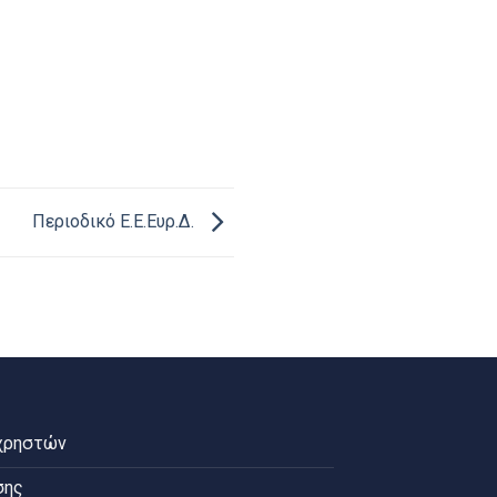
Περιοδικό Ε.Ε.Ευρ.Δ.
χρηστών
σης