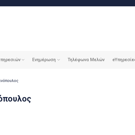
υπηρεσιών
Ενημέρωση
Τηλέφωνα Μελών
eΥπηρεσίε
ενόπουλος
όπουλος