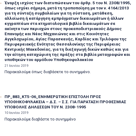
Έναρξη ισχύος των διατυπώσεων του άρθρ. 5 του Ν. 2308/1995,
όπως ισχύει σήμερα, μετά τη τροποποίηση με τον ν. 4164/2013
για τη σύνταξη συμβολαίων για τη σύσταση, μετάθεση,
αλλοίωση ή κατάργηση εμπράγματων δικαιωμάτων ή άλλων
εγγραπτέων στα κτηματολογικά βιβλία δικαιωμάτων σε
ακίνητα των περιοχών στους προκαποδιστριακούς Δήμους
Επανομής και Νέας Μηχανιώνας και στις Κοινότητες
Αγγελοχωρίου, Αγίας Παρασκευής, Καρδίας και Τριλόφου της
Περιφερειακής Ενότητας Θεσσαλονίκης της Περιφέρειας
Κεντρικής Μακεδονίας, για τη διεξαγωγή δικών καθώς και για
την αίτηση καταχώριση της πράξης στα βιβλία μεταγραφών και
υποθηκών του αρμόδιου Υποθηκοφυλακείου
21 Ιουνίου 2019
Παρακαλούμε όπως διαβάσετε το συνημμένο.
ΠΡ_883_ΚΤ5-06_ΕΝΗΜΕΡΩΤΙΚΗ ΕΠΙΣΤΟΛΗ ΠΡΟΣ
ΥΠΟΘΗΚΟΦΥΛΑΚΕΙΑ – Δ.Σ. – Σ.Σ. ΓΙΑ ΠΑΡΑΤΑΣΗ ΠΡΟΘΕΣΜΙΑΣ
ΥΠΟΒΟΛΗΣ ΔΗΛΩΣΕΩΝ ΤΟΥ Ν. 2308-1995
10 Ιουνίου 2019
Παρακαλούμε διαβάστε το συνημμένο