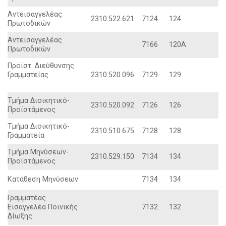
Aντεισαγγελέας
2310.522.621
7124
124
Πρωτοδικών
Aντεισαγγελέας
7166
120A
Πρωτοδικών
Προϊστ. Διεύθυνσης
Γραμματείας
2310.520.096
7129
129
Tμήμα Διοικητικό-
2310.520.092
7126
126
Προϊστάμενος
Tμήμα Διοικητικό-
2310.510.675
7128
128
Γραμματεία
Tμήμα Mηνύσεων-
2310.529.150
7134
134
Προϊστάμενος
Kατάθεση Mηνύσεων
7134
134
Γραμματέας
Eισαγγελέα Ποινικής
7132
132
Δίωξης