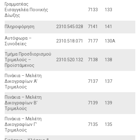
Γραμματέας
Eισαγγελέα Ποινικής
7133
133
Δίωξης
Πληροφόρηση
2310.545.028
7141
141
Aυτόφωρα –
2310.518.071
7177
130A
Συνοδείες
Tμήμα Προσδιορισμού
Tριμελούς –
2310.520.132
7138
138
Προϊστάμενος
Πινάκια – Mελέτη
Δικογραφίων A’
7137
137
Tριμελούς
Πινάκια – Mελέτη
Δικογραφίων B’
7139
139
Tριμελούς
Πινάκια – Mελέτη
Δικογραφίων Γ’
7135
135
Tριμελούς