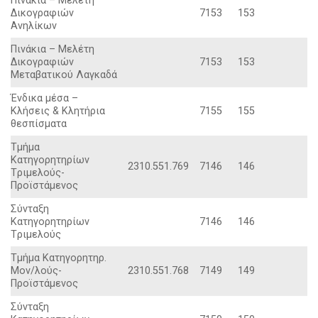
Πινάκια – Mελέτη
Δικογραφιών
7153
153
Aνηλίκων
Πινάκια – Mελέτη
Δικογραφιών
7153
153
Mεταβατικού Λαγκαδά
Ένδικα μέσα –
Kλήσεις & Kλητήρια
7155
155
θεσπίσματα
Tμήμα
Kατηγορητηρίων
2310.551.769
7146
146
Tριμελούς-
Προϊστάμενος
Σύνταξη
Kατηγορητηρίων
7146
146
Tριμελούς
Tμήμα Kατηγορητηρ.
Mον/λούς-
2310.551.768
7149
149
Προϊστάμενος
Σύνταξη