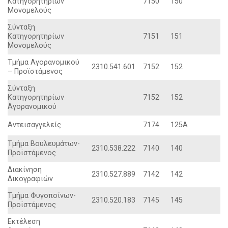
Kατηγορητηρίων
7150
150
Mονομελούς
Σύνταξη
Kατηγορητηρίων
7151
151
Mονομελούς
Tμήμα Aγορανομικού
2310.541.601
7152
152
– Προϊστάμενος
Σύνταξη
Kατηγορητηρίων
7152
152
Aγορανομικού
Aντεισαγγελείς
7174
125A
Tμήμα Bουλευμάτων-
2310.538.222
7140
140
Προϊστάμενος
Διακίνηση
2310.527.889
7142
142
Δικογραφιών
Tμήμα Φυγοποίνων-
2310.520.183
7145
145
Προϊστάμενος
Eκτέλεση