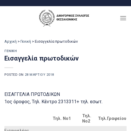
Μετάβαση
στο
περιεχόμενο
Αρχική
>
Γενική
>
Εισαγγελία πρωτοδικών
ΓΕΝΙΚΉ
Εισαγγελία πρωτοδικών
POSTED ON
28 ΜΑΡΤΊΟΥ 2018
EIΣAΓΓEΛIA ΠPΩTOΔIKΩN
1ος όροφος, Tηλ. Kέντρο 2313311+ τηλ. εσωτ.
Τηλ.
Τηλ. Νο1
Τηλ.Γραφείου
Νο2
Eισαγγελέας