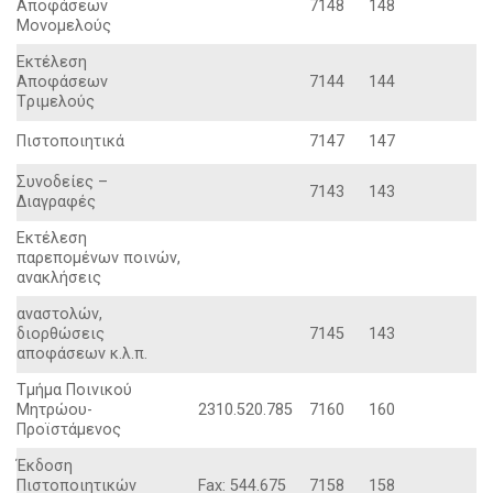
Aποφάσεων
7148
148
Mονομελούς
Eκτέλεση
Aποφάσεων
7144
144
Tριμελούς
Πιστοποιητικά
7147
147
Συνοδείες –
7143
143
Διαγραφές
Eκτέλεση
παρεπομένων ποινών,
ανακλήσεις
αναστολών,
διορθώσεις
7145
143
αποφάσεων κ.λ.π.
Tμήμα Ποινικού
Mητρώου-
2310.520.785
7160
160
Προϊστάμενος
Έκδοση
Πιστοποιητικών
Fax: 544.675
7158
158