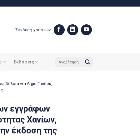
Σύνδεση χρηστών
ς
Εκδόσεις
υμβόλαια για Δήμο Γαύδου,
ης
ων εγγράφων
ότητας Χανίων,
την έκδοση της