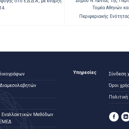
Δήμου Ν. Ιωνίας της Περ
υγής στο Ε.Δ.Δ.Α., με έναρξη
Τομέα Αθηνών και
14.
Περιφεριακής Ενότητας
Υπηρεσίες
 δικογράφων
Σύνδεση 
 Διαμεσολαβητών
Όροι χρή
Πολιτική
 Εναλλακτικών Μεθόδων
ΠΕΜΕΔ