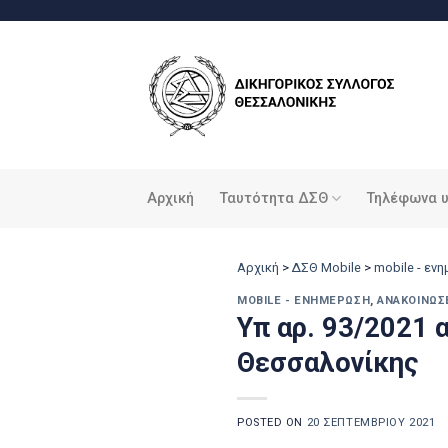
Μετάβαση
στο
περιεχόμενο
Αρχική
Ταυτότητα ΔΣΘ
Τηλέφωνα 
Αρχική
>
ΔΣΘ Mobile
>
mobile - εν
MOBILE - ΕΝΗΜΈΡΩΣΗ
,
ΑΝΑΚΟΙΝΏΣ
Υπ αρ. 93/2021 
Θεσσαλονίκης
POSTED ON
20 ΣΕΠΤΕΜΒΡΊΟΥ 2021