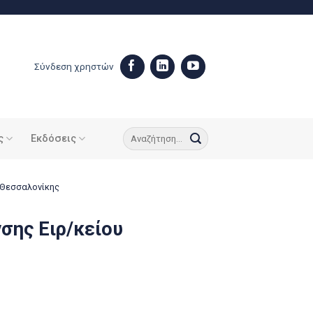
Σύνδεση χρηστών
ς
Εκδόσεις
υ Θεσσαλονίκης
σης Ειρ/κείου