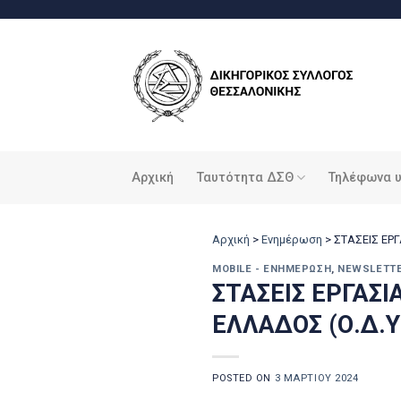
Μετάβαση
στο
περιεχόμενο
Αρχική
Ταυτότητα ΔΣΘ
Τηλέφωνα 
Αρχική
>
Ενημέρωση
>
ΣΤΑΣΕΙΣ ΕΡ
MOBILE - ΕΝΗΜΈΡΩΣΗ
,
NEWSLETT
ΣΤΑΣΕΙΣ ΕΡΓΑΣ
ΕΛΛΑΔΟΣ (Ο.Δ.Υ.
POSTED ON
3 ΜΑΡΤΊΟΥ 2024