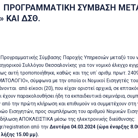
1 ΠΡΟΓΡΑΜΜΑΤΙΚΗ ΣΥΜΒΑΣΗ ΜΕΤ
 ΚΑΙ ΔΣΘ.
 Προγραμματικής Σύμβασης Παροχής Υπηρεσιών μεταξύ του ν
ηγορικού Συλλόγου Θεσσαλονίκης για τον νομικό έλεγχο εγ
ως αυτή τροποποιήθηκε, καθώς και της υπ΄ αριθμ. πρωτ. 24
ΜΑΤΟΛΟΓΙΟ», σύμφωνα με την οποία οι Νομικοί Εισηγητές το
ονται από είκοσι (20), που είχαν οριστεί αρχικά, σε επτακόσ
 έχουν παρακολουθήσει ήδη τα εκπαιδευτικά σεμινάρια, συ
από την πρώτη κλήρωση και επιθυμούν να συμμετέχουν στη ν
ρώο Εισηγητών, προς συμπλήρωση του αριθμού Νομικών Ειση
 δήλωση ΑΠΟΚΛΕΙΣΤΙΚΑ µέσω της ηλεκτρονικής διεύθυνσης:
.gr/registration από την
∆ευτέρα 04.03.2024 (ώρα έναρξης 8.00
λήξης 15.00 µµ).