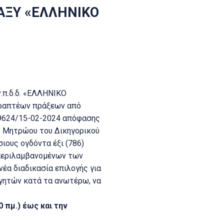
ΑΞΥ «ΕΛΛΗΝΙΚΟ
.π.δ.δ. «ΕΛΛΗΝΙΚΟ
γραπτέων πράξεων από
09624/15-02-2024 απόφασης
υ Μητρώου του Δικηγορικού
ιους ογδόντα έξι (786)
μπεριλαμβανομένων των
έα διαδικασία επιλογής για
γητών κατά τα ανωτέρω, να
 πµ.) έως και την