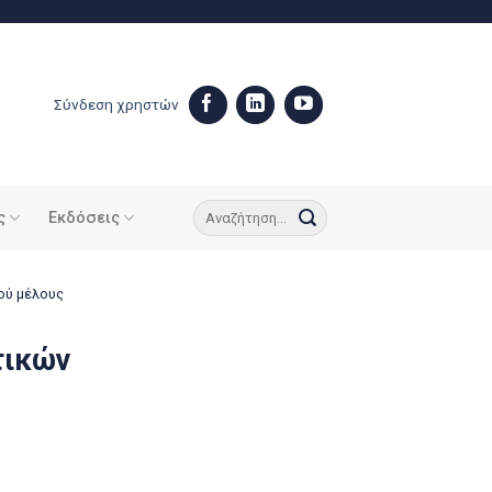
Σύνδεση χρηστών
ς
Εκδόσεις
ού μέλους
τικών