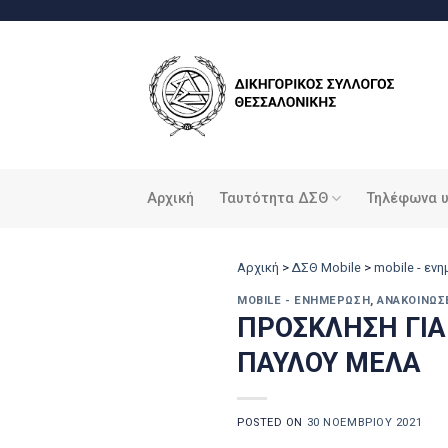
Μετάβαση
στο
περιεχόμενο
Αρχική
Ταυτότητα ΔΣΘ
Τηλέφωνα 
Αρχική
>
ΔΣΘ Mobile
>
mobile - εν
MOBILE - ΕΝΗΜΈΡΩΣΗ
,
ΑΝΑΚΟΙΝΏΣ
ΠΡΟΣΚΛΗΣΗ ΓΙ
ΠΑΥΛΟΥ ΜΕΛΑ
POSTED ON
30 ΝΟΕΜΒΡΊΟΥ 2021