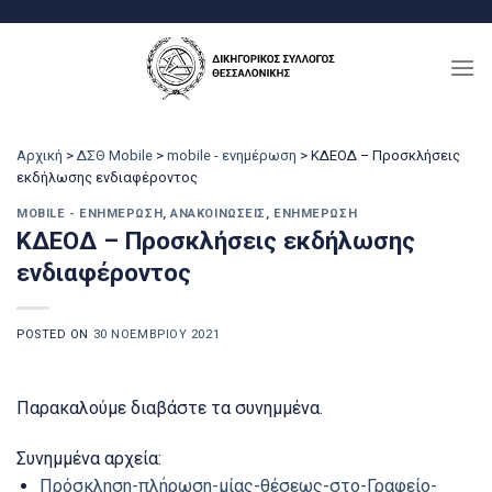
Μετάβαση
στο
περιεχόμενο
Αρχική
>
ΔΣΘ Mobile
>
mobile - ενημέρωση
>
ΚΔΕΟΔ – Προσκλήσεις
εκδήλωσης ενδιαφέροντος
MOBILE - ΕΝΗΜΈΡΩΣΗ
,
ΑΝΑΚΟΙΝΏΣΕΙΣ
,
ΕΝΗΜΈΡΩΣΗ
ΚΔΕΟΔ – Προσκλήσεις εκδήλωσης
ενδιαφέροντος
POSTED ON
30 ΝΟΕΜΒΡΊΟΥ 2021
Παρακαλούμε διαβάστε τα συνημμένα.
Συνημμένα αρχεία:
Πρόσκληση-πλήρωση-μίας-θέσεως-στο-Γραφείο-