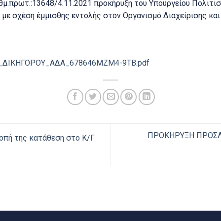
θμ.πρωτ.:13648/4.11.2021 προκήρυξη του Υπουργείου Πολιτισ
 με σχέση έμμισθης εντολής στον Οργανισμό Διαχείρισης κα
ΔΙΚΗΓΟΡΟΥ_ΑΔΑ_678646ΜΖΜ4-9ΤΒ.pdf
ΠΡΟΚΗΡΥΞΗ ΠΡΟΣΛ
οπή της κατάθεση στο Κ/Γ