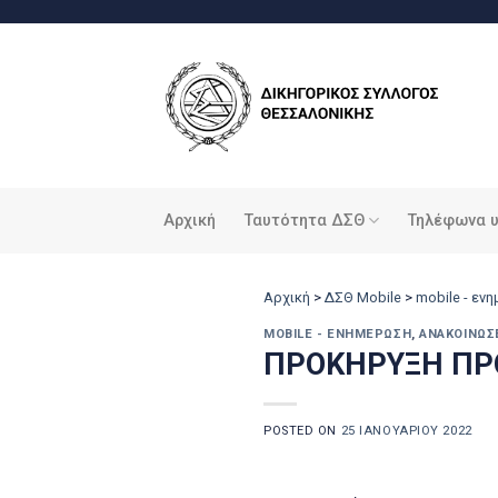
Μετάβαση
στο
περιεχόμενο
Αρχική
Ταυτότητα ΔΣΘ
Τηλέφωνα 
Αρχική
>
ΔΣΘ Mobile
>
mobile - εν
MOBILE - ΕΝΗΜΈΡΩΣΗ
,
ΑΝΑΚΟΙΝΏΣ
ΠΡΟΚΗΡΥΞΗ ΠΡ
POSTED ON
25 ΙΑΝΟΥΑΡΊΟΥ 2022