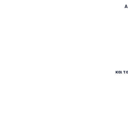
Α
και τ