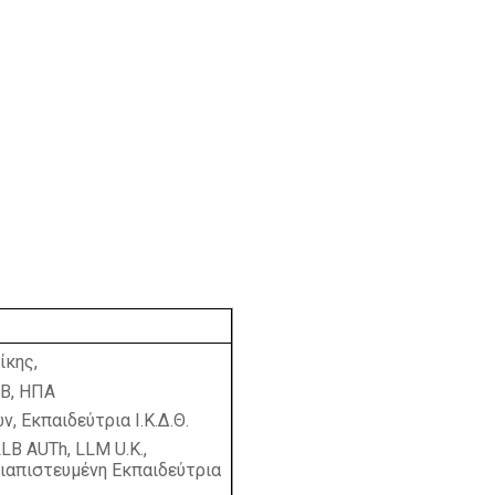
ίκης,
ΗΒ, ΗΠΑ
 Εκπαιδεύτρια Ι.Κ.Δ.Θ.
LLB
AUTh
,
LLM
U
.
K
.,
Διαπιστευμένη Εκπαιδεύτρια