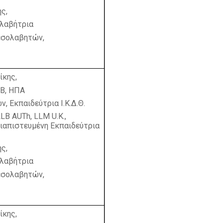
ς,
ολαβήτρια
μεσολαβητών,
ίκης,
ΗΒ, ΗΠΑ
 Εκπαιδεύτρια Ι.Κ.Δ.Θ.
LLB
AUTh
,
LLM
U
.
K
.,
Διαπιστευμένη Εκπαιδεύτρια
ς,
ολαβήτρια
μεσολαβητών,
ίκης,