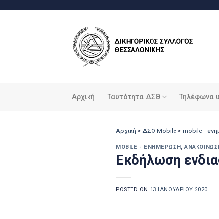
Μετάβαση
στο
περιεχόμενο
Αρχική
Ταυτότητα ΔΣΘ
Τηλέφωνα 
Αρχική
>
ΔΣΘ Mobile
>
mobile - εν
MOBILE - ΕΝΗΜΈΡΩΣΗ
,
ΑΝΑΚΟΙΝΏΣ
Εκδήλωση ενδιαφ
POSTED ON
13 ΙΑΝΟΥΑΡΊΟΥ 2020