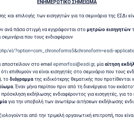
ΕΝΗΜΕΡΩΤΙΚΟ ΣΗΜΕΙΩΜΑ
ης και επιλογής των εισηγητών για τα σεμινάρια της ΕΣΔι είν
ύν ανά πάσα στιγμή να εγγράφονται στο
μητρώο εισηγητών
τ
 σεμινάρια που τους ενδιαφέρουν
x.php/el/?option=com_chronoforms5&chronoform=esdi-applicati
α αποστείλουν στο email
epimorfosi@esdi.gr
, μία
αίτηση εκδή
 ότι επιθυμούν να είναι εισηγητές στο σεμινάριο που τους εν
), το
διάγραμμα
της ειδικότερης θεματικής που προτίθενται 
είωμα.
Έναν μήνα περίπου πριν από τη διενέργεια του εκάστο
 πρόσκληση εκδήλωσης ενδιαφέροντος για εισηγητές, για το 
μία
για την υποβολή των ανωτέρω αιτήσεων εκδήλωσης ενδι
ιολογούνται από την τριμελή οργανωτική επιτροπή, που είνα