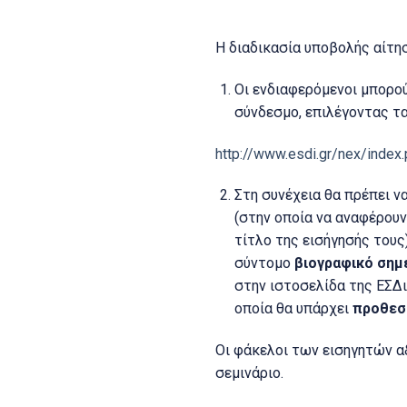
Η διαδικασία υποβολής αίτησ
Οι ενδιαφερόμενοι μπορο
σύνδεσμο, επιλέγοντας τα
http://www.esdi.gr/nex/inde
Στη συνέχεια θα πρέπει ν
(στην οποία να αναφέρουν
τίτλο της εισήγησής τους
σύντομο
βιογραφικό σημ
στην ιστοσελίδα της ΕΣΔι
οποία θα υπάρχει
προθεσ
Οι φάκελοι των εισηγητών αξ
σεμινάριο.