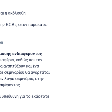
αι η ακόλουθη:
ης Ε.Σ.Δι., στον παρακάτω
on
λωσης ενδιαφέροντος
διαφέρει, καθώς και τον
να αναπτύξουν και ένα
τε σεμιναρίου θα αναρτάται
εν λόγω σεμινάριο, στην
αφέροντος.
ι υπεύθυνη για το εκάστοτε