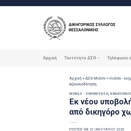
Μετάβαση
στο
περιεχόμενο
Αρχική
Ταυτότητα ΔΣΘ
Τηλέφωνα 
Αρχική
>
ΔΣΘ Mobile
>
mobile - εν
εξουσιοδότηση
MOBILE - ΕΝΗΜΈΡΩΣΗ
,
ΑΝΑΚΟΙΝΏΣ
Εκ νέου υποβολ
από δικηγόρο χ
POSTED ON
31 ΙΑΝΟΥΑΡΊΟΥ 2020