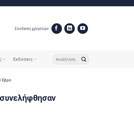
Σύνδεση χρηστών
ς
Εκδόσεις
ν Έβρο
υ συνελήφθησαν