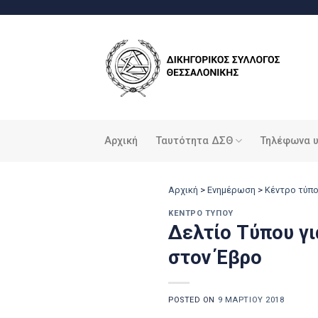
Μετάβαση
στο
περιεχόμενο
Αρχική
Ταυτότητα ΔΣΘ
Τηλέφωνα 
Αρχική
>
Ενημέρωση
>
Κέντρο τύπ
ΚΈΝΤΡΟ ΤΎΠΟΥ
Δελτίο Τύπου γ
στον Έβρο
POSTED ON
9 ΜΑΡΤΊΟΥ 2018