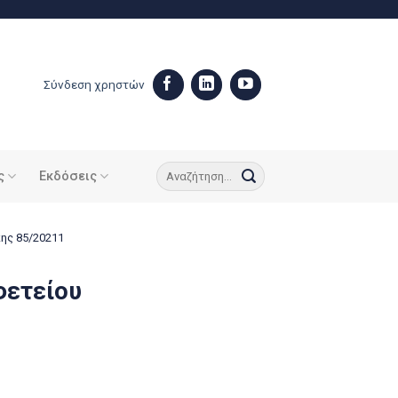
Σύνδεση χρηστών
ς
Εκδόσεις
ης 85/20211
φετείου