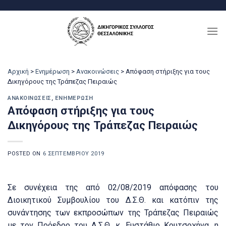
Μετάβαση
στο
περιεχόμενο
Αρχική
>
Ενημέρωση
>
Ανακοινώσεις
>
Απόφαση στήριξης για τους
Δικηγόρους της Τράπεζας Πειραιώς
ΑΝΑΚΟΙΝΏΣΕΙΣ
,
ΕΝΗΜΈΡΩΣΗ
Απόφαση στήριξης για τους
Δικηγόρους της Τράπεζας Πειραιώς
POSTED ON
6 ΣΕΠΤΕΜΒΡΊΟΥ 2019
Σε συνέχεια της από 02/08/2019 απόφασης του
Διοικητικού Συμβουλίου του Δ.Σ.Θ. και κατόπιν της
συνάντησης των εκπροσώπων της Τράπεζας Πειραιώς
με τον Πρόεδρο του Δ.Σ.Θ. κ. Ευστάθιο Κουτσοχήνα, η