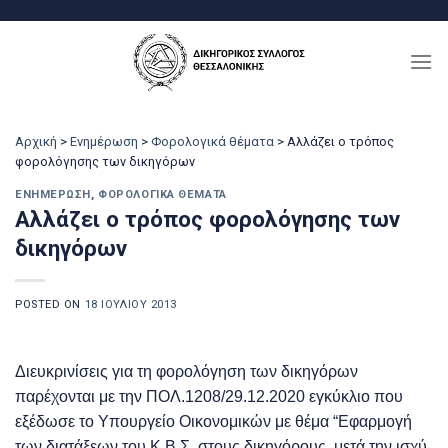
Μετάβαση
στο
περιεχόμενο
Αρχική
>
Ενημέρωση
>
Φορολογικά θέματα
>
Αλλάζει ο τρόπος
φορολόγησης των δικηγόρων
ΕΝΗΜΈΡΩΣΗ
,
ΦΟΡΟΛΟΓΙΚΆ ΘΈΜΑΤΑ
Αλλάζει ο τρόπος φορολόγησης των
δικηγόρων
POSTED ON
18 ΙΟΥΛΊΟΥ 2013
Διευκρινίσεις για τη φορολόγηση των δικηγόρων
παρέχονται με την ΠΟΛ.1208/29.12.2020 εγκύκλιο που
εξέδωσε το Υπουργείο Οικονομικών με θέμα “Εφαρμογή
των διατάξεων του Κ.Β.Σ. στους δικηγόρους, μετά την ισχύ