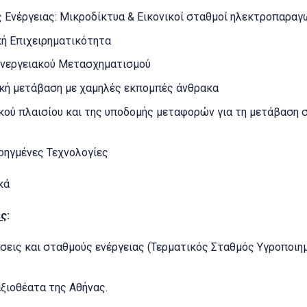
Ενέργειας: Μικροδίκτυα & Εικονικοί σταθμοί ηλεκτροπαραγ
κή Επιχειρηματικότητα
Ενεργειακού Μετασχηματισμού
ακή μετάβαση με χαμηλές εκπομπές άνθρακα
κού πλαισίου και της υποδομής μεταφορών για τη μετάβαση 
οηγμένες Τεχνολογίες
κά
ες
:
σεις και σταθμούς ενέργειας (Τερματικός Σταθμός Υγροποιημ
ξιοθέατα της Αθήνας.