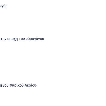
ωγής
στην εποχή του υδρογόνου
ένου Φυσικού Αερίου-