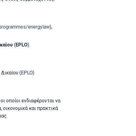
e-programmes/energylaw
),
καίου
(
EPLO
).
 Δικαίου (EPLO)
 οι οποίοι ενδιαφέρονται να
ά, οικονομικά και πρακτικά
ιας.