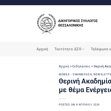
Μετάβαση
στο
περιεχόμενο
Αρχική
Ταυτότητα ΔΣΘ
Τηλέφωνα 
Αρχική
>
Εκδηλώσεις
>
Θερινή Ακαδ
MOBILE - ΕΝΗΜΈΡΩΣΗ
,
NEWSLETT
Θερινή Ακαδημία
με θέμα Ενέργει
POSTED ON
8 ΑΠΡΙΛΊΟΥ 2024