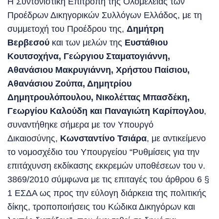
Η Συντονιστική Επιτροπή της Ολομέλειας των
Προέδρων Δικηγορικών Συλλόγων Ελλάδος, με τη
συμμετοχή του Προέδρου της,
Δημήτρη
Βερβεσού
και των μελών της
Ευστάθιου
Κουτσοχήνα, Γεώργιου Σταματογιάννη,
Αθανάσιου Μακρυγιάννη, Χρήστου Παίσιου,
Αθανάσιου Ζούπα, Δημητρίου
Δημητρουλόπουλου, Νικολέττας Μπασδέκη,
Γεωργίου Καλούδη και Παναγιώτη Καρίπογλου
,
συναντήθηκε σήμερα με τον Υπουργό
Δικαιοσύνης,
Κωνσταντίνο Τσιάρα
, με αντικείμενο
το νομοσχέδιο του Υπουργείου “Ρυθμίσεις για την
επιτάχυνση εκδίκασης εκκρεμών υποθέσεων του ν.
3869/2010 σύμφωνα με τις επιταγές του άρθρου 6 §
1 ΕΣΔΑ ως προς την εύλογη διάρκεια της πολιτικής
δίκης, τροποποιήσεις του Κώδικα Δικηγόρων και