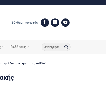
Σύνδεση χρηστών
ς
Εκδόσεις
 στην 24ωρη απεργία της ΑΔΕΔΥ
λακής