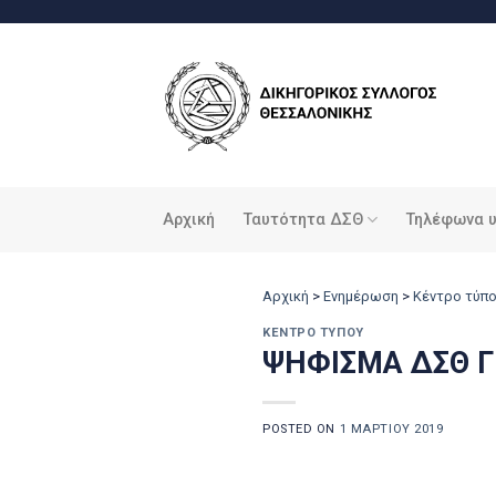
Μετάβαση
στο
περιεχόμενο
Αρχική
Ταυτότητα ΔΣΘ
Τηλέφωνα 
Αρχική
>
Ενημέρωση
>
Κέντρο τύπ
ΚΈΝΤΡΟ ΤΎΠΟΥ
ΨΗΦΙΣΜΑ ΔΣΘ Γ
POSTED ON
1 ΜΑΡΤΊΟΥ 2019