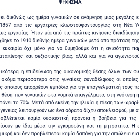
ΨΗΦΙΣΜΑ
εί διεθνώς ως ημέρα γυναικών σε ανάμνηση μιας μεγάλης 
 1857 από τις εργάτριες κλωστοϋφαντουργίας στη Νέα Υό
ες εργασίας. Ήταν μία από τις πρώτες κινήσεις διεκδίκηση
ύχθηκε το 1910 διεθνής ημέρα γυναικών μετά από πρόταση τη
 ευκαιρία όχι μόνο για να θυμηθούμε ότι η ανισότητα παρ
ταπίεσης και σεξιστικής βίας, αλλά και για να αγωνιστο
ρα, η επιδείνωση της οικονομικής θέσης όλων των συ
 ακόμα περισσότερο στις γυναίκες συναδέλφους οι οποίε
ς οποίους απορρέουν εμπόδια για την επαγγελματική τους π
 θέση των γυναικών στα νομικά επαγγέλματα, στη νεότερη η
άνει το 70%. Μετά από εκείνη την ηλικία, η πίεση των ωραρί
ογένειας λειτουργούν ως ένα αόρατο δίχτυ αποκλεισμού, με
ροβλέπεται καμία ουσιαστική πρόνοια ή βοήθεια για τις 
ίσουν με ίδια μέσα την εγκυμοσύνη και τη μητρότητα. Η 
ι μικρή και δεν προβλέπεται καμία δαπάνη για την απώλεια ε