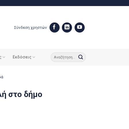
Σύνδεση χρηστών
ς
Εκδόσεις
δά
λή στο δήμο