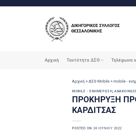
Μετάβαση
στο
περιεχόμενο
Αρχική
Ταυτότητα ΔΣΘ
Τηλέφωνα 
Αρχική
>
ΔΣΘ Mobile
>
mobile - εν
MOBILE - ΕΝΗΜΈΡΩΣΗ
,
ΑΝΑΚΟΙΝΏΣ
ΠΡΟΚΗΡΥΞΗ ΠΡΟ
ΚΑΡΔΙΤΣΑΣ
POSTED ON
24 ΙΟΥΝΊΟΥ 2022