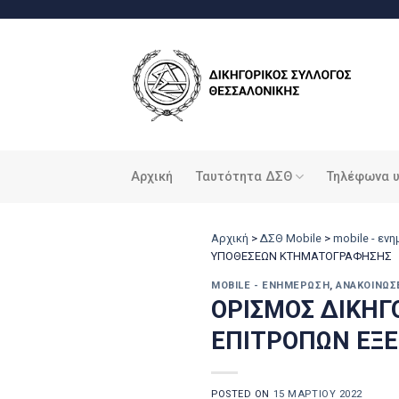
Μετάβαση
στο
περιεχόμενο
Αρχική
Ταυτότητα ΔΣΘ
Τηλέφωνα 
Αρχική
>
ΔΣΘ Mobile
>
mobile - εν
ΥΠΟΘΕΣΕΩΝ ΚΤΗΜΑΤΟΓΡΑΦΗΣΗΣ
MOBILE - ΕΝΗΜΈΡΩΣΗ
,
ΑΝΑΚΟΙΝΏΣ
ΟΡΙΣΜΟΣ ΔΙΚΗΓ
ΕΠΙΤΡΟΠΩΝ ΕΞ
POSTED ON
15 ΜΑΡΤΊΟΥ 2022