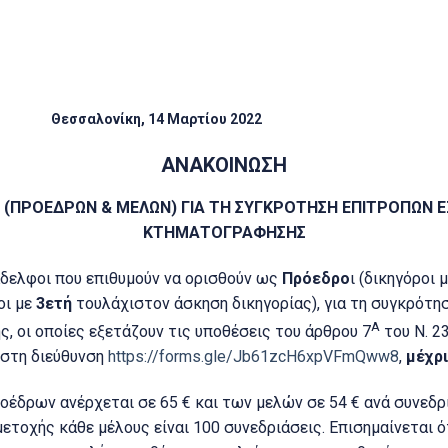
εσσαλονίκη,
14
Μαρτίου 2022
ΑΝΑΚΟΙΝΩΣΗ
 (ΠΡΟΕΔΡΩΝ & ΜΕΛΩΝ) ΓΙΑ ΤΗ ΣΥΓΚΡΟΤΗΣΗ ΕΠΙΤΡΟΠΩΝ 
ΚΤΗΜΑΤΟΓΡΑΦΗΣΗΣ
λφοι που επιθυμούν να ορισθούν ως
Πρόεδρο
ι (δικηγόροι 
οι με
3ετή
τουλάχιστον άσκηση δικηγορίας), για τη συγκρότ
Α
 οι οποίες εξετάζουν τις υποθέσεις του άρθρου 7
του Ν. 2
 στη διεύθυνση
https://forms.gle/Jb61zcH6xpVFmQww8
,
μέχρι
 ανέρχεται σε 65 € και των μελών σε 54 € ανά συνεδρία
τοχής κάθε μέλους είναι 100 συνεδριάσεις. Επισημαίνεται ό