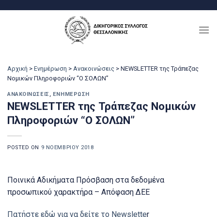
Μετάβαση
στο
περιεχόμενο
Αρχική
>
Ενημέρωση
>
Ανακοινώσεις
>
NEWSLETTER της Τράπεζας
Νομικών Πληροφοριών “Ο ΣΟΛΩΝ”
ΑΝΑΚΟΙΝΏΣΕΙΣ
,
ΕΝΗΜΈΡΩΣΗ
NEWSLETTER της Τράπεζας Νομικών
Πληροφοριών “Ο ΣΟΛΩΝ”
POSTED ON
9 ΝΟΕΜΒΡΊΟΥ 2018
Ποινικά Αδικήματα Πρόσβαση στα δεδομένα
προσωπικού χαρακτήρα – Απόφαση ΔΕΕ
Πατήστε εδώ για να δείτε το Newslette
r