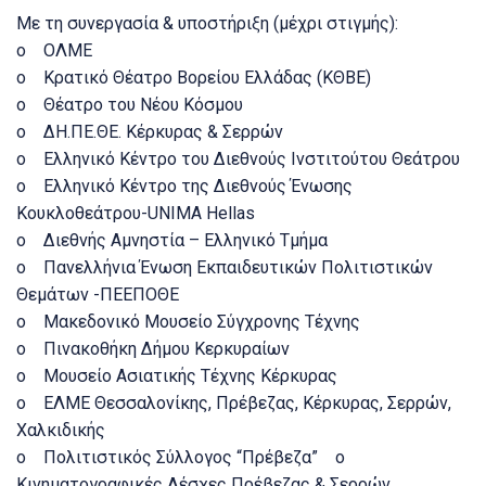
Με τη συνεργασία & υποστήριξη (μέχρι στιγμής):
o ΟΛΜΕ
o Κρατικό Θέατρο Βορείου Ελλάδας (ΚΘΒΕ)
o Θέατρο του Νέου Κόσμου
o ΔΗ.ΠΕ.ΘΕ. Κέρκυρας & Σερρών
o Ελληνικό Κέντρο του Διεθνούς Ινστιτούτου Θεάτρου
o Ελληνικό Κέντρο της Διεθνούς Ένωσης
Κουκλοθεάτρου-UNIMA Hellas
o Διεθνής Αμνηστία – Ελληνικό Τμήμα
o Πανελλήνια Ένωση Εκπαιδευτικών Πολιτιστικών
Θεμάτων -ΠΕΕΠΟΘΕ
o Μακεδονικό Μουσείο Σύγχρονης Τέχνης
o Πινακοθήκη Δήμου Κερκυραίων
o Μουσείο Ασιατικής Τέχνης Κέρκυρας
o ΕΛΜΕ Θεσσαλονίκης, Πρέβεζας, Κέρκυρας, Σερρών,
Χαλκιδικής
o Πολιτιστικός Σύλλογος “Πρέβεζα” o
Κινηματογραφικές Λέσχες Πρέβεζας & Σερρών