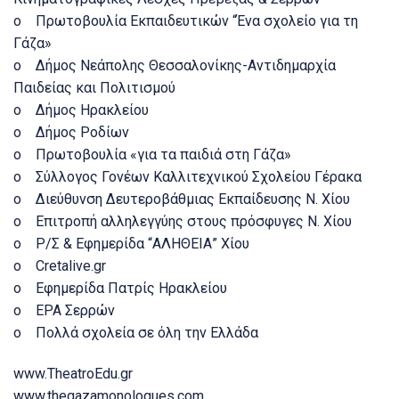
o Πρωτοβουλία Εκπαιδευτικών “Ένα σχολείο για τη
Γάζα»
o Δήμος Νεάπολης Θεσσαλονίκης-Αντιδημαρχία
Παιδείας και Πολιτισμού
o Δήμος Ηρακλείου
o Δήμος Ροδίων
o Πρωτοβουλία «για τα παιδιά στη Γάζα»
o Σύλλογος Γονέων Καλλιτεχνικού Σχολείου Γέρακα
o Διεύθυνση Δευτεροβάθμιας Εκπαίδευσης Ν. Χίου
o Επιτροπή αλληλεγγύης στους πρόσφυγες Ν. Χίου
o Ρ/Σ & Εφημερίδα “ΑΛΗΘΕΙΑ” Χίου
o Cretalive.gr
o Εφημερίδα Πατρίς Ηρακλείου
o ΕΡΑ Σερρών
o Πολλά σχολεία σε όλη την Ελλάδα
www.TheatroEdu.gr
www.thegazamonologues.com