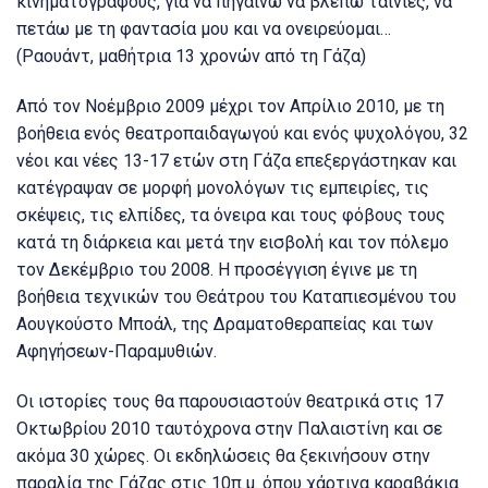
κινηματογράφους, για να πηγαίνω να βλέπω ταινίες, να
πετάω με τη φαντασία μου και να ονειρεύομαι…
(Ραουάντ, μαθήτρια 13 χρονών από τη Γάζα)
Από τον Νοέμβριο 2009 μέχρι τον Απρίλιο 2010, με τη
βοήθεια ενός θεατροπαιδαγωγού και ενός ψυχολόγου, 32
νέοι και νέες 13-17 ετών στη Γάζα επεξεργάστηκαν και
κατέγραψαν σε μορφή μονολόγων τις εμπειρίες, τις
σκέψεις, τις ελπίδες, τα όνειρα και τους φόβους τους
κατά τη διάρκεια και μετά την εισβολή και τον πόλεμο
τον Δεκέμβριο του 2008. Η προσέγγιση έγινε με τη
βοήθεια τεχνικών του Θεάτρου του Καταπιεσμένου του
Αουγκούστο Μποάλ, της Δραματοθεραπείας και των
Αφηγήσεων-Παραμυθιών.
Οι ιστορίες τους θα παρουσιαστούν θεατρικά στις 17
Οκτωβρίου 2010 ταυτόχρονα στην Παλαιστίνη και σε
ακόμα 30 χώρες. Οι εκδηλώσεις θα ξεκινήσουν στην
παραλία της Γάζας στις 10π.μ. όπου χάρτινα καραβάκια