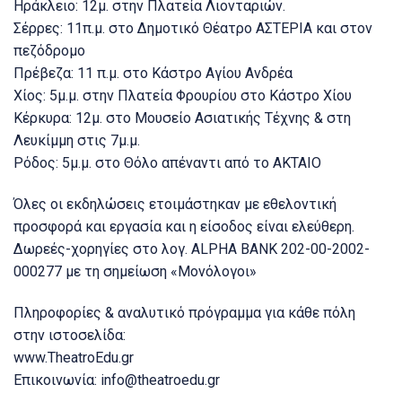
Ηράκλειο: 12μ. στην Πλατεία Λιονταριών.
Σέρρες: 11π.μ. στο Δημοτικό Θέατρο ΑΣΤΕΡΙΑ και στον
πεζόδρομο
Πρέβεζα: 11 π.μ. στο Κάστρο Αγίου Ανδρέα
Χίος: 5μ.μ. στην Πλατεία Φρουρίου στο Κάστρο Χίου
Κέρκυρα: 12μ. στο Μουσείο Ασιατικής Τέχνης & στη
Λευκίμμη στις 7μ.μ.
Ρόδος: 5μ.μ. στο Θόλο απέναντι από το ΑΚΤΑΙΟ
Όλες οι εκδηλώσεις ετοιμάστηκαν με εθελοντική
προσφορά και εργασία και η είσοδος είναι ελεύθερη.
Δωρεές-χορηγίες στο λογ. ALPHA BANK 202-00-2002-
000277 με τη σημείωση «Μονόλογοι»
Πληροφορίες & αναλυτικό πρόγραμμα για κάθε πόλη
στην ιστοσελίδα:
www.TheatroEdu.gr
Επικοινωνία:
info@theatroedu.gr