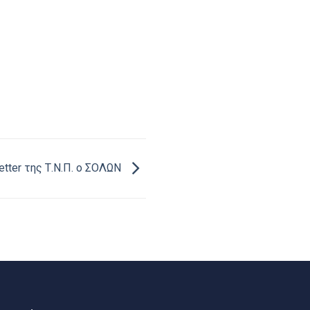
tter της Τ.Ν.Π. ο ΣΟΛΩΝ