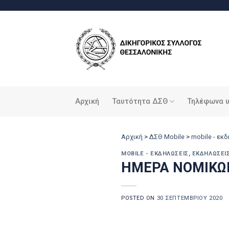
Μετάβαση
στο
περιεχόμενο
Αρχική
Ταυτότητα ΔΣΘ
Τηλέφωνα 
Αρχική
>
ΔΣΘ Mobile
>
mobile - εκ
MOBILE - ΕΚΔΗΛΏΣΕΙΣ
,
ΕΚΔΗΛΏΣΕΙ
ΗΜΕΡΑ ΝΟΜΙΚΩΝ
POSTED ON
30 ΣΕΠΤΕΜΒΡΊΟΥ 2020