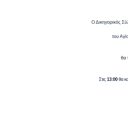
Ο Δικηγορικός Σύ
του Αγί
θα 
Στις
13:00
θα κα