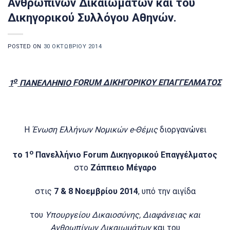
Ανθρωπίνων Δικαιωμάτων και του
Δικηγορικού Συλλόγου Αθηνών.
POSTED ON
30 ΟΚΤΩΒΡΊΟΥ 2014
ο
1
ΠΑΝΕΛΛΗΝΙΟ
FORUM ΔΙΚΗΓΟΡΙΚΟΥ ΕΠΑΓΓΕΛΜΑΤΟΣ
Η
Ένωση Ελλήνων Νομικών
e-Θέμις
διοργανώνει
ο
το 1
Πανελλήνιο
Forum Δικηγορικού Επαγγέλματος
στο
Ζάππειο Μέγαρο
στις
7 & 8 Νοεμβρίου 2014
, υπό την αιγίδα
του
Υπουργείου Δικαιοσύνης, Διαφάνειας και
Ανθρωπίνων Δικαιωμάτων
και του