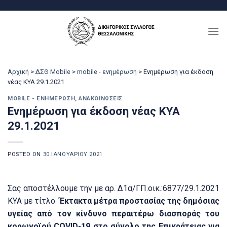
Μετάβαση
στο
περιεχόμενο
Αρχική
>
ΔΣΘ Mobile
>
mobile - ενημέρωση
>
Ενημέρωση για έκδοση
νέας ΚΥΑ 29.1.2021
MOBILE - ΕΝΗΜΈΡΩΣΗ
,
ΑΝΑΚΟΙΝΏΣΕΙΣ
Ενημέρωση για έκδοση νέας ΚΥΑ
29.1.2021
POSTED ON
30 ΙΑΝΟΥΑΡΊΟΥ 2021
Σας αποστέλλουμε την με αρ. Δ1α/ΓΠ.οικ.:6877/29.1.2021
ΚΥΑ με τίτλο
Έκτακτα μέτρα προστασίας της δημόσιας
υγείας από τον κίνδυνο περαιτέρω διασποράς του
κορωνοϊού COVID-19 στο σύνολο της Επικράτειας για