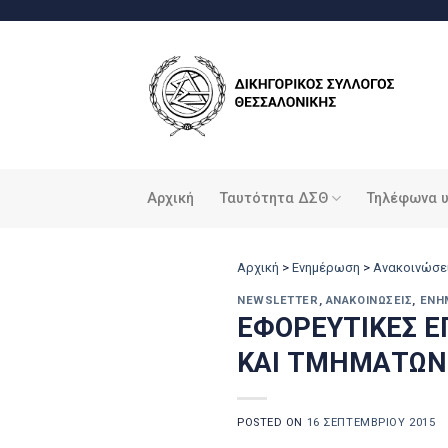
Μετάβαση
στο
περιεχόμενο
Αρχική
Ταυτότητα ΔΣΘ
Τηλέφωνα 
Αρχική
>
Ενημέρωση
>
Ανακοινώσε
NEWSLETTER
,
ΑΝΑΚΟΙΝΏΣΕΙΣ
,
ΕΝΗ
ΕΦΟΡΕΥΤΙΚΕΣ Ε
ΚΑΙ ΤΜΗΜΑΤΩ
POSTED ON
16 ΣΕΠΤΕΜΒΡΊΟΥ 2015