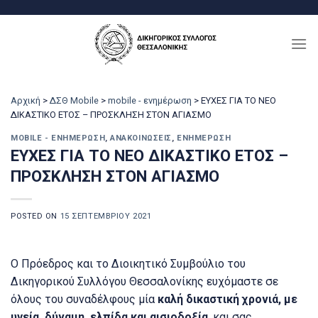
Μετάβαση
στο
περιεχόμενο
Αρχική
>
ΔΣΘ Mobile
>
mobile - ενημέρωση
>
ΕΥΧΕΣ ΓΙΑ ΤΟ ΝΕΟ
ΔΙΚΑΣΤΙΚΟ ΕΤΟΣ – ΠΡΟΣΚΛΗΣΗ ΣΤΟΝ ΑΓΙΑΣΜΟ
MOBILE - ΕΝΗΜΈΡΩΣΗ
,
ΑΝΑΚΟΙΝΏΣΕΙΣ
,
ΕΝΗΜΈΡΩΣΗ
ΕΥΧΕΣ ΓΙΑ ΤΟ ΝΕΟ ΔΙΚΑΣΤΙΚΟ ΕΤΟΣ –
ΠΡΟΣΚΛΗΣΗ ΣΤΟΝ ΑΓΙΑΣΜΟ
POSTED ON
15 ΣΕΠΤΕΜΒΡΊΟΥ 2021
Ο Πρόεδρος και το Διοικητικό Συμβούλιο του
Δικηγορικού Συλλόγου Θεσσαλονίκης ευχόμαστε σε
όλους του συναδέλφους μία
καλή δικαστική χρονιά, με
υγεία,
δύναμη, ελπίδα και αισιοδοξία
, και σας