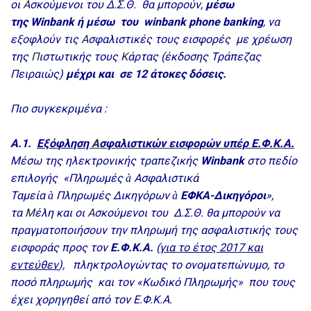
οι
Α
σκούμενοι του Δ.Σ.Θ. θα μπορούν,
μέσω
της
Winbank
ή μέσω του
winbank
phone
banking
, να
εξοφλούν τις
Α
σφαλιστικές τους εισφορές με χρέωση
της
Π
ιστωτικής τους
Κ
άρτας (έκδοσης Τράπεζας
Πειραιώς)
μέχρι και σε 12 άτοκες δόσεις.
Πιο συγκεκριμένα :
Α.1.
Εξόφληση
Α
σφαλιστικών εισφορών υπέρ Ε.Φ.Κ.Α.
Μέσω της ηλεκτρονικής τραπεζικής
Winbank
στο πεδίο
επιλογής «Πληρωμές
Ασφαλιστικά
à
Ταμεία
Πληρωμές Δικηγόρων
ΕΦΚΑ-Δικηγόροι
»,
à
à
τα
Μ
έλη και οι
Α
σκούμενοι του Δ.Σ.Θ. θα μπορούν να
πραγματοποιήσουν την πληρωμή της ασφαλιστικής τους
εισφοράς προς τον
Ε.Φ.Κ.Α.
(
για το έτος 2017 και
εντεύθεν
), πληκτρολογώντας το ονοματεπώνυμο, το
ποσό πληρωμής και τον «Κωδικό Πληρωμής» που τους
έχει χορηγηθεί από τον Ε.Φ.Κ.Α.