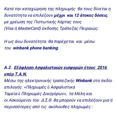
Κατά την καταχώρηση της πληρωμής θα τους δίνεται η
δυνατότητα να επιλέξουν
μέχρι και 12 άτοκες δόσεις
,
με χρέωση της
Π
ιστωτικής
Κ
άρτας τους
(
Visa
ή
MasterCard
) έκδοσης Τράπεζας Πειραιώς.
Η ως άνω δυνατότητα θα παρέχεται και μέσω
του
winbank
phone
banking
.
Α.2.
Εξόφληση
Α
σφαλιστικών εισφορών έτους 2016
υπέρ Τ.Α.Ν.
Μέσω της ηλεκτρονικής τραπεζικής
Winbank
στο πεδίο
επιλογής «Πληρωμές
Ασφαλιστικά
à
Ταμεία
Πληρωμές Δικηγόρων», τα
Μ
έλη και
à
οι
Α
σκούμενοι του Δ.Σ.Θ. θα μπορούν να επιλέξουν μια ή
περισσότερες από τις ακόλουθες πληρωμές :