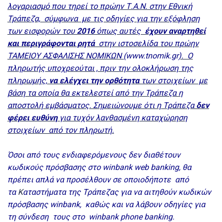
λογαριασμό που τηρεί το πρώην Τ.Α.Ν. στην Εθνική
Τράπεζα, σύμφωνα με τις οδηγίες για την εξόφληση
των εισφορών του
2016
όπως αυτές
έχουν αναρτηθεί
και περιγράφονται ρητά
στην ιστοσελίδα του πρώην
ΤΑΜΕΙΟΥ ΑΣΦΑΛΙΣΗΣ ΝΟΜΙΚΩΝ (
www.tnomik.gr
). Ο
πληρωτής υποχρεούται , πριν την ολοκλήρωση της
πληρωμής,
να ελέγχει την ορθότητα
των στοιχείων με
βάση τα οποία θα εκτελεστεί από την Τράπεζα η
αποστολή εμβάσματος. Σημειώνουμε ότι η Τράπεζα
δεν
φέρει ευθύνη
για τυχόν λανθασμένη καταχώρηση
στοιχείων από τον πληρωτή.
Όσοι από τους ενδιαφερόμενους δεν διαθέτουν
κωδικούς πρόσβασης στο
winbank
web
banking
, θα
πρέπει απλά να προσέλθουν σε οποιοδήποτε από
τα
Κ
αταστήματα της Τράπεζας για να αιτηθούν κωδικών
πρόσβασης
winbank
, καθώς και να λάβουν οδηγίες για
τη σύνδεση τους στο
winbank
phone
banking
.