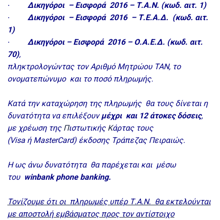
Δικηγόροι – Εισφορά 2016 – Τ.Α.Ν. (κωδ. αιτ. 1)
·
Δικηγόροι – Εισφορά 2016 – Τ.Ε.Α.Δ. (κωδ. αιτ.
·
1)
Δικηγόροι – Εισφορά 2016 – Ο.Α.Ε.Δ. (κωδ. αιτ.
·
70)
,
πληκτρολογώντας τον Αριθμό Μητρώου ΤΑΝ, το
ονοματεπώνυμο και το ποσό πληρωμής.
Κατά την καταχώρηση της πληρωμής θα τους δίνεται η
δυνατότητα να επιλέξουν
μέχρι και 12 άτοκες δόσεις
,
με χρέωση της
Π
ιστωτικής
Κ
άρτας τους
(
Visa
ή
MasterCard
) έκδοσης Τράπεζας Πειραιώς.
Η ως άνω δυνατότητα θα παρέχεται και μέσω
του
winbank
phone
banking
.
Τονίζουμε ότι οι πληρωμές υπέρ Τ.Α.Ν. θα εκτελούνται
με αποστολή εμβάσματος προς τον αντίστοιχο