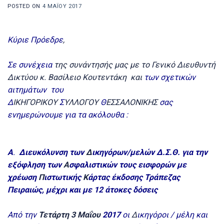
POSTED ON
4 ΜΑΪ́ΟΥ 2017
Κύριε Πρόεδρε
,
Σε συνέχεια
της συνάντησής μας με το Γενικό Διευθυντή
Δικτύου κ. Βασίλειο Κουτεντάκη και
των σχετικών
αιτημάτων του
Δ
ΙΚΗΓΟΡΙΚΟΥ
Σ
ΥΛΛΟΓΟΥ
Θ
ΕΣΣΑΛΟΝΙΚΗΣ
σας
ενημερώνουμε για τα ακόλουθα :
Α
.
Διευκόλυνση των
Δ
ικηγόρων/μελών Δ.Σ.Θ. για την
εξόφληση των
Α
σφαλιστικών τους εισφορών με
χρέωση
Π
ιστωτικής
Κ
άρτας έκδοσης Τράπεζας
Πειραιώς, μέχρι και με 12 άτοκες δόσεις
Από την
Τετάρτη 3
Μαΐου
2017
οι
Δ
ικηγόροι / μέλη και