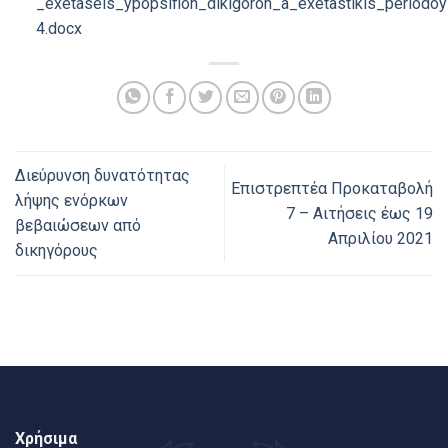
_exetaseis_ypopsifion_dikigoron_a_exetastikis_periodo
4.docx
Διεύρυνση δυνατότητας
Επιστρεπτέα Προκαταβολή
λήψης ενόρκων
7 – Αιτήσεις έως 19
βεβαιώσεων από
Απριλίου 2021
δικηγόρους
Χρήσιμα