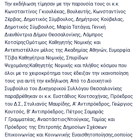
Την εκδήλωση τίμησαν με την παρουσία τους οι κ.κ.
Κωνσταντίνος Γκιουλέκας, Βουλευτής, Κωνσταντίνος
Ζέρβας, Δημοτικός Σύμβουλος, Δημήτριος Κούβελας,
Δημοτικός Σύμβουλος, Μαρία Τατάγια, Γενική
Διευθύντρια Δήμου Θεσσαλονίκης, Λάμπρος
ΚοτσίρηςΟμότιμος Καθηγητής Νομικής και
Αντεπιστέλλον μέλος της Ακαδημίας Αθηνών, Ευμορφία
Τζίβα Καθηγήτρια Νομικής, Σπυρίδων
ΨυχομάνηςΚαθηγητής Νομικής και πλήθος κόσμου που
όλοι με το χειροκρότημα τους έδειξαν την ικανοποίηση
τους για αυτή την εκδήλωση. Από το Διοικητικό
Συμβούλιο του Δικηγορικού Συλλόγου Θεσσαλονίκης
παραβρέθηκαν οι κ.κ. Ευστάθιος Κουτσοχήνας, Πρόεδρος
του Δ.Σ., Στυλιανός Μαυρίδης, Α’ Αντιπρόεδρος, Γεώργιος
Κουτσός, Β’ Αντιπρόεδρος, Πέτρος Σαμαράς
Γ.Γραμματέας, ΑναστάστιοςΝτούγκας, Ταμίας και
Πρόεδρος της Επιτροπής Δημοσίων Σχέσεων
Επικοινωνίας και Κοινωνικής Ευαισθητοποίησης,οοποίος