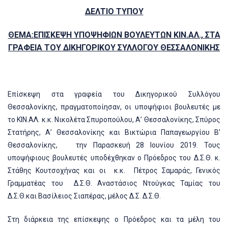
ΔΕΛΤΙΟ ΤΥΠΟΥ
ΘΕΜΑ:ΕΠΙΣΚΕΨΗ ΥΠΟΨΗΦΙΩΝ ΒΟΥΛΕΥΤΩΝ ΚΙΝ.ΑΛ., ΣΤΑ
ΓΡΑΦΕΙΑ ΤΟΥ ΔΙΚΗΓΟΡΙΚΟΥ ΣΥΛΛΟΓΟΥ ΘΕΣΣΑΛΟΝΙΚΗΣ
Επίσκεψη στα γραφεία του Δικηγορικού Συλλόγου
Θεσσαλονίκης, πραγματοποίησαν, οι υποψήφιοι βουλευτές με
το ΚΙΝ.ΑΛ. κ.κ. Νικολέτα Σπυροπούλου, Α’ Θεσσαλονίκης, Σπύρος
Στατήρης, Α’ Θεσσαλονίκης και Βικτώρια Παπαγεωργίου Β’
Θεσσαλονίκης,
την Παρασκευή 28 Ιουνίου 2019. Τους
υποψήφιους βουλευτές υποδέχθηκαν ο Πρόεδρος του Δ.Σ.Θ. κ.
Στάθης Κουτσοχήνας και οι
κ.κ.
Πέτρος Σαμαράς, Γενικός
Γραμματέας του
Δ.Σ.Θ. Αναστάσιος Ντούγκας Ταμίας του
Δ.Σ.Θ.και Βασίλειος Σιαπέρας, μέλος Δ.Σ. Δ.Σ.Θ.
Στη διάρκεια της επίσκεψης ο Πρόεδρος και τα μέλη του