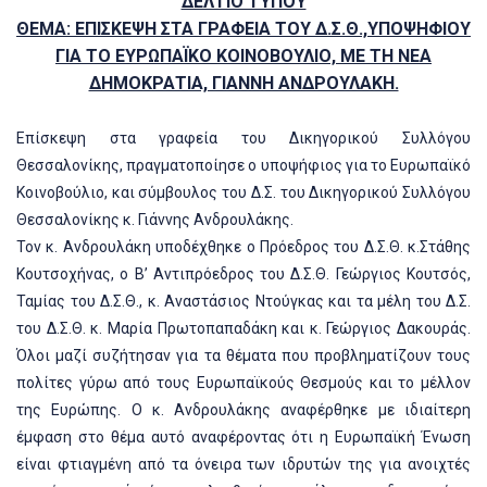
ΔΕΛΤΙΟ ΤΥΠΟΥ
ΘΕΜΑ: ΕΠΙΣΚΕΨΗ ΣΤΑ ΓΡΑΦΕΙΑ ΤΟΥ Δ.Σ.Θ.,ΥΠΟΨΗΦΙΟΥ
ΓΙΑ ΤΟ ΕΥΡΩΠΑΪΚΟ ΚΟΙΝΟΒΟΥΛΙΟ, ΜΕ ΤΗ ΝΕΑ
ΔΗΜΟΚΡΑΤΙΑ, ΓΙΑΝΝΗ ΑΝΔΡΟΥΛΑΚΗ.
Επίσκεψη στα γραφεία του Δικηγορικού Συλλόγου
Θεσσαλονίκης, πραγματοποίησε ο υποψήφιος για το Ευρωπαϊκό
Κοινοβούλιο, και σύμβουλος του Δ.Σ. του Δικηγορικού Συλλόγου
Θεσσαλονίκης κ. Γιάννης Ανδρουλάκης.
Τον κ. Ανδρουλάκη υποδέχθηκε ο Πρόεδρος του Δ.Σ.Θ. κ.Στάθης
Κουτσοχήνας, ο Β’ Αντιπρόεδρος του Δ.Σ.Θ. Γεώργιος Κουτσός,
Ταμίας του Δ.Σ.Θ., κ. Αναστάσιος Ντούγκας και τα μέλη του Δ.Σ.
του Δ.Σ.Θ. κ. Μαρία Πρωτοπαπαδάκη και κ. Γεώργιος Δακουράς.
Όλοι μαζί συζήτησαν για τα θέματα που προβληματίζουν τους
πολίτες γύρω από τους Ευρωπαϊκούς Θεσμούς και το μέλλον
της Ευρώπης. Ο κ. Ανδρουλάκης αναφέρθηκε με ιδιαίτερη
έμφαση στο θέμα αυτό αναφέροντας ότι η Ευρωπαϊκή Ένωση
είναι φτιαγμένη από τα όνειρα των ιδρυτών της για ανοιχτές