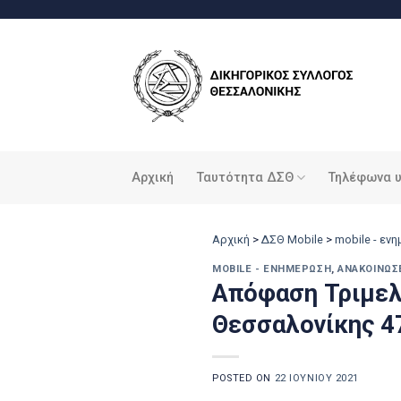
Μετάβαση
στο
περιεχόμενο
Αρχική
Ταυτότητα ΔΣΘ
Τηλέφωνα 
Αρχική
>
ΔΣΘ Mobile
>
mobile - εν
MOBILE - ΕΝΗΜΈΡΩΣΗ
,
ΑΝΑΚΟΙΝΏΣ
Απόφαση Τριμελ
Θεσσαλονίκης 4
POSTED ON
22 ΙΟΥΝΊΟΥ 2021