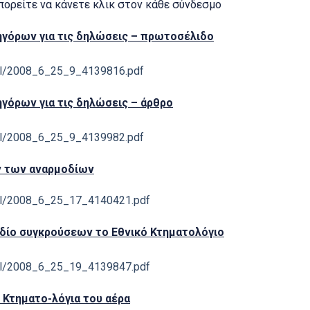
πορείτε να κάνετε κλικ στον κάθε σύνδεσμο
ηγόρων για τις δηλώσεις – πρωτοσέλιδο
ernal/2008_6_25_9_4139816.pdf
γόρων για τις δηλώσεις – άρθρο
ernal/2008_6_25_9_4139982.pdf
ον των αναρμοδίων
ernal/2008_6_25_17_4140421.pdf
εδίο συγκρούσεων το Εθνικό Κτηματολόγιο
ernal/2008_6_25_19_4139847.pdf
 Κτηματο-λόγια του αέρα