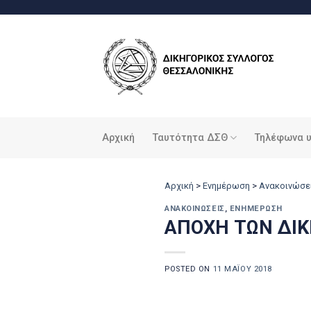
Μετάβαση
στο
περιεχόμενο
Αρχική
Ταυτότητα ΔΣΘ
Τηλέφωνα 
Αρχική
>
Ενημέρωση
>
Ανακοινώσε
ΑΝΑΚΟΙΝΏΣΕΙΣ
,
ΕΝΗΜΈΡΩΣΗ
ΑΠΟΧΗ ΤΩΝ ΔΙ
POSTED ON
11 ΜΑΪ́ΟΥ 2018