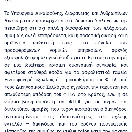
Το Υπουργείο Δικαιοσύνης, Διαφάνειας και Ανθρωπίνων
Δικαιωμάτων προσέρχεται στο δημόσιο διάλογο με την
πεποίθηση ότι όχι απλά η διασφάλιση των ελάχιστων
αμοιβών, αλλά, επιπρόσθετα, και η ποσοτική αύξηση και η
οριζόντια επέκτασή τους στο σύνολο των
προσφερόμενων νομικών υπηρεσιών, αφενός
εξασφαλίζει φορολογικά έσοδα για το Κράτος στην πηγή,
σε μία ιδιαίτερα κρίσιμη οικονομική συγκυρία, και
αφετέρου σταθερά έσοδα για τα ασφαλιστικά ταμεία.
Είναι φανερό, εξάλλου, ότι η εκκαθάριση του Φ.Π.Α. από
τους Δικηγορικούς Συλλόγους εγγυάται την ταχύτερη και
απλούστερη απόδοση του Φ.Π.Α. στο Κράτος, ενώ η σε
ετήσια βάση απόδοση του Φ.Π.Α. για τις πέραν του
διπλοτύπου αμοιβές, που τυχόν εισπράττει ο δικηγόρος,
ανταποκρίνεται στις ιδιαιτερότητες της σχέσης
εντολέα – δικηγόρου και του χρόνου πραγματικής
είσπραξης της αμοιβής του τελευταίου κατά την άσκηση