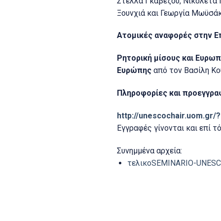
Στέλλα Γκαβέζου, Νικολέτα Γ
Ξουνχιά και Γεωργία Μωϋσάκ
Ατομικές αναφορές στην 
Ρητορική μίσους και
Eυρωπα
Ευρώπης
από τον Βασίλη Κο
Πληροφορίες και προεγγραφ
http://unescochair.uom.gr/
Εγγραφές γίνονται και επί τ
Συνημμένα αρχεία:
τελικοSEMINARIO-UNESCO