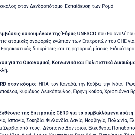
άσκαλος στον Δενδροπόταμο: Εκπαίδευση των Ρομά
εμβάσεις ασκουμένων της Έδρας UNESCO
που θα αναλύσου
τις ατομικές αναφορές ενώπιον των Επιτροπών του ΟΗΕ για 
θρησκευτικές διακρίσεις και τη ρητορική μίσους. Ειδικότερα
υ για τα Οικονομικά, Κοινωνικά και Πολιτιστικά Δικαιώμα
κλή.
RD στον κόσμο:
ΗΠΑ, τον Καναδά, την Κούβα, την Ινδία, Ρωσ
οπούλου, Κυριάκος Λευκόπουλος, Ειρήνη Κούσα, Χριστιάννα Β
Eκθέσεις της Επιτροπής CERD για τα συμβαλλόμενα κράτη
νία, Ισπανία, Σουηδία, Φινλανδία, Δανία, Νορβηγία, Πολωνία, Ε
και Σερβία από τους: Δέσποινα Δόντσιου, Ελευθερία Παπαδοπο