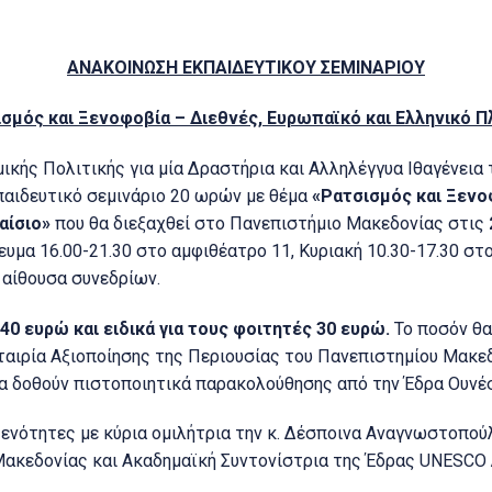
ΑΝΑΚΟΙΝΩΣΗ ΕΚΠΑΙΔΕΥΤΙΚΟΥ ΣΕΜΙΝΑΡΙΟΥ
σμός και Ξενοφοβία – Διεθνές, Ευρωπαϊκό και Ελληνικό Π
κής Πολιτικής για μία Δραστήρια και Αλληλέγγυα Ιθαγένεια
αιδευτικό σεμινάριο 20 ωρών με θέμα
«Ρατσισμός και Ξενο
αίσιο»
που θα διεξαχθεί στο Πανεπιστήμιο Μακεδονίας στις
υμα 16.00-21.30 στο αμφιθέατρο 11, Κυριακή 10.30-17.30 στ
 αίθουσα συνεδρίων.
40 ευρώ και ειδικά για τους φοιτητές 30 ευρώ.
Το ποσόν θα
Εταιρία Αξιοποίησης της Περιουσίας του Πανεπιστημίου Μακεδ
 Θα δοθούν πιστοποιητικά παρακολούθησης από την Έδρα Ουνέ
ενότητες με κύρια ομιλήτρια την κ. Δέσποινα Αναγνωστοπο
ακεδονίας και Ακαδημαϊκή Συντονίστρια της Έδρας UNESCO 