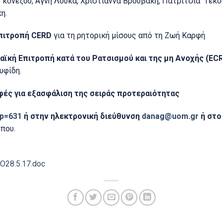
κονέζου, Αγνή Λούκα, Χριστιάννα Βρουβάκη, Πατρίτσια Τέκου
η.
Επιτροπή
CERD
για τη ρητορική μίσους από τη Ζωή Καρφή
ϊκή Επιτροπή κατά του Ρατσισμού και της μη Ανοχής (Ε
CR
υφίδη.
ές για εξασφάλιση της σειράς προτεραιότητας
?p=631
ή στην ηλεκτρονική διεύθυνση
danag@
uom.
gr
ή στο
όπου.
28.5.17.doc