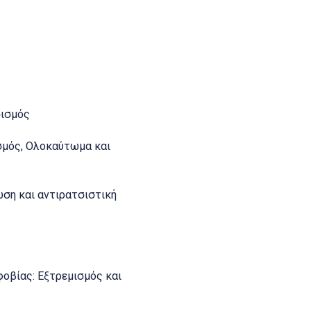
σισμός
σμός, Ολοκαύτωμα και
ση και αντιρατσιστική
φοβίας: Εξτρεμισμός και