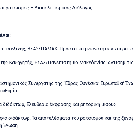
και ρατσισμός – Διαπολιτισμικός Διάλογος
ίναι:
σιτσελίκης
, ΒΣΑΣ/ΠΑΜΑΚ: Προστασία μειονοτήτων και ρατ
τής Καθηγητής, ΒΣΑΣ/Πανεπιστήμιο Μακεδονίας: Αντισημιτι
πιστημονικός Συνεργάτης της Έδρας Ουνέσκο: Ευρωπαϊκή Ένω
λευθερία
α διδάκτωρ, Ελευθερία έκφρασης και ρητορική μίσους
ήφια διδάκτωρ, Τα αποτελέσματα του ρατσισμού και της ξενο
ή Ένωση