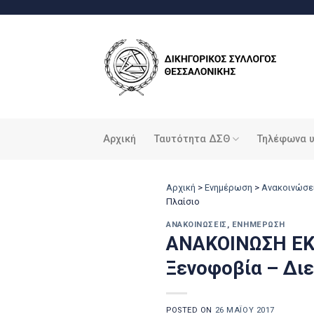
Μετάβαση
στο
περιεχόμενο
Αρχική
Ταυτότητα ΔΣΘ
Τηλέφωνα 
Αρχική
>
Ενημέρωση
>
Ανακοινώσε
Πλαίσιο
ΑΝΑΚΟΙΝΏΣΕΙΣ
,
ΕΝΗΜΈΡΩΣΗ
ΑΝΑΚΟΙΝΩΣΗ ΕΚ
Ξενοφοβία – Διε
POSTED ON
26 ΜΑΪ́ΟΥ 2017