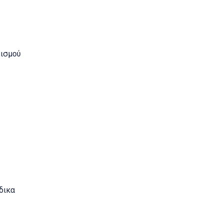
ισμού
δικα