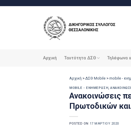
Μετάβαση
στο
περιεχόμενο
Αρχική
Ταυτότητα ΔΣΘ
Τηλέφωνα 
Αρχική
>
ΔΣΘ Mobile
>
mobile - εν
MOBILE - ΕΝΗΜΈΡΩΣΗ
,
ΑΝΑΚΟΙΝΏΣ
Ανακοινώσεις πε
Πρωτοδικών και
POSTED ON
17 ΜΑΡΤΊΟΥ 2020