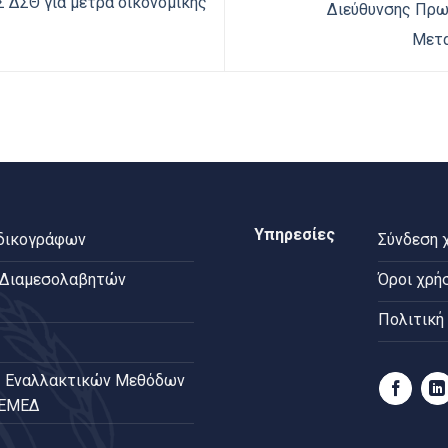
 ΔΣΘ για μέτρα οικονομικής
Διεύθυνσης Πρωτ
Μετα
Υπηρεσίες
 δικογράφων
Σύνδεση 
 Διαμεσολαβητών
Όροι χρή
Πολιτική
 Εναλλακτικών Μεθόδων
ΠΕΜΕΔ