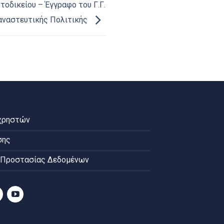
οδικείου – Έγγραφο του Γ.Γ.
ναστευτικής Πολιτικής
χρηστών
σης
 Προστασίας Δεδομένων