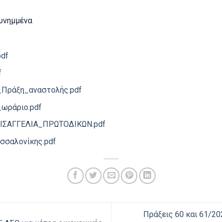
υνημμένα
pdf
f
_Πράξη_αναστολής.pdf
_ωράριο.pdf
ΙΣΑΓΓΕΛΙΑ_ΠΡΩΤΟΔΙΚΩΝ.pdf
σσαλονίκης.pdf
Πράξεις 60 και 61/20