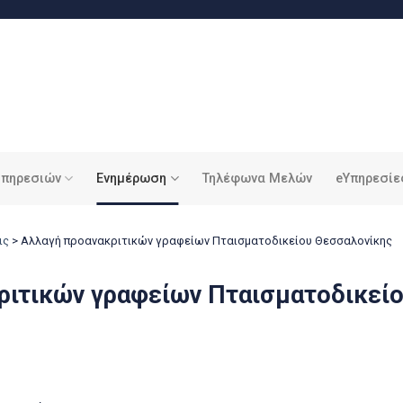
υπηρεσιών
Ενημέρωση
Τηλέφωνα Μελών
eΥπηρεσίε
ις
>
Αλλαγή προανακριτικών γραφείων Πταισματοδικείου Θεσσαλονίκης
ριτικών γραφείων Πταισματοδικεί