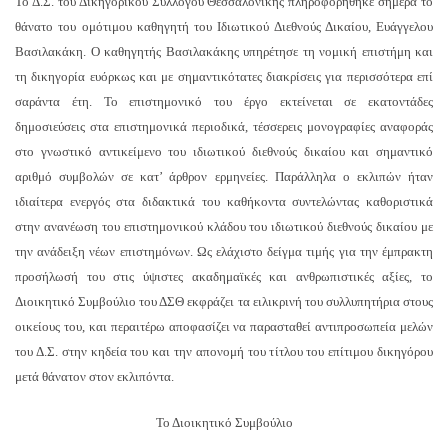
Το Δ.Σ. του Δικηγορικού Συλλόγου Θεσσαλονίκης πληροφορήθηκε σήμερα το
θάνατο του ομότιμου καθηγητή του Ιδιωτικού Διεθνούς Δικαίου, Ευάγγελου
Βασιλακάκη. Ο καθηγητής Βασιλακάκης υπηρέτησε τη νομική επιστήμη και
τη δικηγορία ευόρκως και με σημαντικότατες διακρίσεις για περισσότερα επί
σαράντα έτη. Το επιστημονικό του έργο εκτείνεται σε εκατοντάδες
δημοσιεύσεις στα επιστημονικά περιοδικά, τέσσερεις μονογραφίες αναφοράς
στο γνωστικό αντικείμενο του ιδιωτικού διεθνούς δικαίου και σημαντικό
αριθμό συμβολών σε κατ’ άρθρον ερμηνείες. Παράλληλα ο εκλιπών ήταν
ιδιαίτερα ενεργός στα διδακτικά του καθήκοντα συντελώντας καθοριστικά
στην ανανέωση του επιστημονικού κλάδου του ιδιωτικού διεθνούς δικαίου με
την ανάδειξη νέων επιστημόνων. Ως ελάχιστο δείγμα τιμής για την έμπρακτη
προσήλωσή του στις ύψιστες ακαδημαϊκές και ανθρωπιστικές αξίες, το
Διοικητικό Συμβούλιο του ΔΣΘ εκφράζει τα ειλικρινή του συλλυπητήρια στους
οικείους του, και περαιτέρω αποφασίζει να παρασταθεί αντιπροσωπεία μελών
του Δ.Σ. στην κηδεία του και την απονομή του τίτλου του επίτιμου δικηγόρου
μετά θάνατον στον εκλιπόντα.
Το Διοικητικό Συμβούλιο