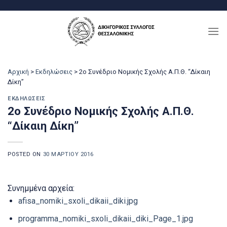
Μετάβαση
στο
περιεχόμενο
Αρχική
>
Εκδηλώσεις
>
2ο Συνέδριο Νομικής Σχολής Α.Π.Θ. “Δίκαιη
Δίκη”
ΕΚΔΗΛΏΣΕΙΣ
2ο Συνέδριο Νομικής Σχολής Α.Π.Θ.
“Δίκαιη Δίκη”
POSTED ON
30 ΜΑΡΤΊΟΥ 2016
Συνημμένα αρχεία:
afisa_nomiki_sxoli_dikaii_diki.jpg
programma_nomiki_sxoli_dikaii_diki_Page_1.jpg