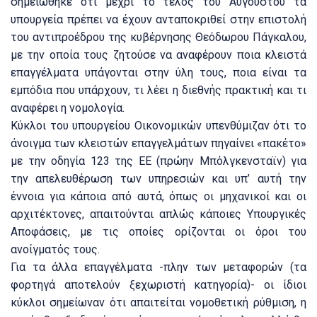
σημειώθηκε ότι μέχρι το τέλος του Αυγούστου τα
υπουργεία πρέπει να έχουν ανταποκριθεί στην επιστολή
του αντιπροέδρου της κυβέρνησης Θεόδωρου Πάγκαλου,
με την οποία τους ζητούσε να αναφέρουν ποια κλειστά
επαγγέλματα υπάγονται στην ύλη τους, ποια είναι τα
εμπόδια που υπάρχουν, τι λέει η διεθνής πρακτική και τι
αναφέρει η νομολογία.
Κύκλοι του υπουργείου Οικονομικών υπενθύμιζαν ότι το
άνοιγμα των κλειστών επαγγελμάτων πηγαίνει «πακέτο»
με την οδηγία 123 της ΕΕ (πρώην Μπόλγκενσταϊν) για
την απελευθέρωση των υπηρεσιών και υπ’ αυτή την
έννοια για κάποια από αυτά, όπως οι μηχανικοί και οι
αρχιτέκτονες, απαιτούνται απλώς κάποιες Υπουργικές
Αποφάσεις, με τις οποίες ορίζονται οι όροι του
ανοίγματός τους.
Για τα άλλα επαγγέλματα -πλην των μεταφορών (τα
φορτηγά αποτελούν ξεχωριστή κατηγορία)- οι ίδιοι
κύκλοι σημείωναν ότι απαιτείται νομοθετική ρύθμιση, η