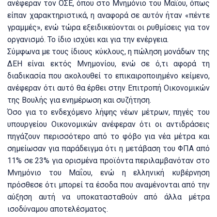
ανέφεραν τον ΟΣΕ, όπου στο Μνημόνιο του Μαΐου, όπως
είπαν χαρακτηριστικά, η αναφορά σε αυτόν ήταν «πέντε
γραμμές», ενώ τώρα εξειδικεύονται οι ρυθμίσεις για τον
οργανισμό. Το ίδιο ισχύει και για την ενέργεια.
Σύμφωνα με τους ίδιους κύκλους, η πώληση μονάδων της
ΔΕΗ είναι εκτός Μνημονίου, ενώ σε ό,τι αφορά τη
διαδικασία που ακολουθεί το επικαιροποιημένο κείμενο,
ανέφεραν ότι αυτό θα έρθει στην Επιτροπή Οικονομικών
της Βουλής για ενημέρωση και συζήτηση.
Όσο για το ενδεχόμενο λήψης νέων μέτρων, πηγές του
υπουργείου Οικονομικών ανέφεραν ότι οι αντιδράσεις
πηγάζουν περισσότερο από το φόβο για νέα μέτρα και
σημείωσαν για παράδειγμα ότι η μετάβαση του ΦΠΑ από
11% σε 23% για ορισμένα προϊόντα περιλαμβανόταν στο
Μνημόνιο του Μαΐου, ενώ η ελληνική κυβέρνηση
πρόσθεσε ότι μπορεί τα έσοδα που αναμένονται από την
αύξηση αυτή να υποκατασταθούν από άλλα μέτρα
ισοδύναμου αποτελέσματος.